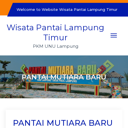
Welcome to Website Wisata Pantai Lampung Timur
Wisata Pantai Lampung
Timur
PKM UNU Lampung
PANTAI MUTIARA BARU
PANTAI MUTIARA BARU